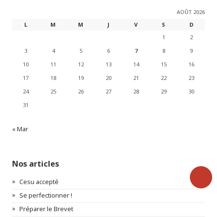
AOÛT 2026
L
M
M
J
V
S
D
1
2
3
4
5
6
7
8
9
10
11
12
13
14
15
16
17
18
19
20
21
22
23
24
25
26
27
28
29
30
31
« Mar
Nos articles
Cesu accepté
Se perfectionner !
Préparer le Brevet