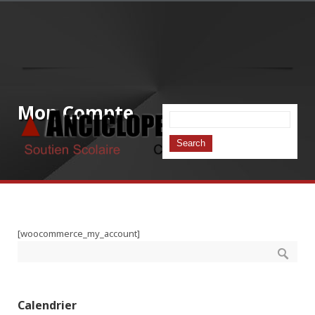
Mon Compte
[woocommerce_my_account]
Calendrier