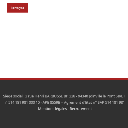
Siège social : 3 rue Henri BARBUSSE BP 328 - 94340 Joinville le Pont SIRET
n° 514 181 981 000 10 - APE 8559B – Agrément d'Etat n° SAP 514 181 981
-
Mentions légales
-
Recrutement