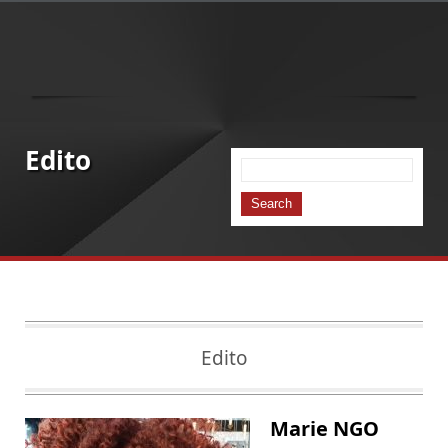
Edito
Edito
Ma
rie NGO