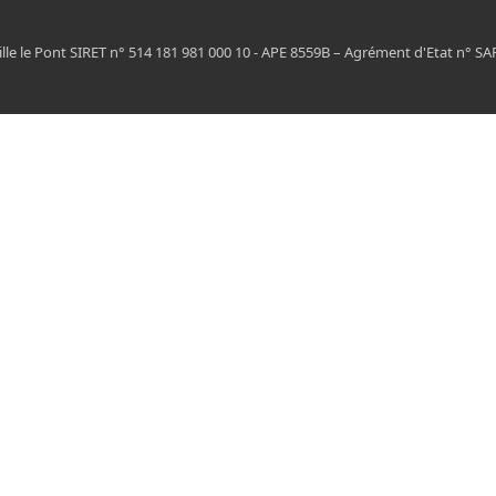
ille le Pont SIRET n° 514 181 981 000 10 - APE 8559B – Agrément d'Etat n° SA