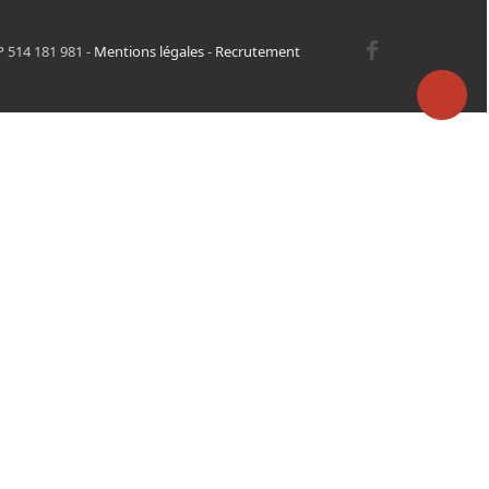
P 514 181 981 -
Mentions légales
-
Recrutement